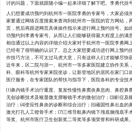
讨的问题，下面就跟随小编一起来详细了解下吧。李勇代挂号：137
人们想要成功预约到杭州市一医院李勇的专家号，大家必须
家要通过网络百度搜索来查询到杭州市一医院的官方网站，
页，然后再跟进网页具体操作指示来进行网上预约挂号。如
功预约到李勇专家号。从而让人们能够获得最大程度上的满
相信通过以上内容的详细介绍大家对于杭州市一医院李勇网
已经有了很明确的认识了。总之大家想要成功进行网上预约
作技巧方法，不可太过马虎大意，只有这样人们才能够尽快
近年来，区二院与浙一、杭州市一等多家医院建立协作关系
科、眼科等杭州专家来院坐诊，让新登地区的居民在家门口
医疗服务，在专家团队的帮扶与指导下，医院各科的专业技
⑴鼻内镜手术治疗重度、复发性慢性鼻窦炎鼻息肉、鼻腔鼻
无创诊断技术及喉显微支撑喉镜手术的微创治疗；⑶鼾症及
治疗；⑷变应性鼻炎的诊断和综合治疗；⑸顽固性鼻出血的
激光打孔人工镫骨手术；⑺三维导航鼻内镜下颅底侧颅底手
等奖、杭州市医疗卫生创新奖二等奖等多项荣誉和科研成果