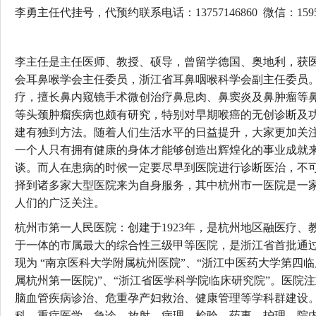
李勇主任代挂号，代预约联系电话：13757146860 微信：15958
李主任是主任医师、教授、硕导，曾留学德国、奥地利，获
会耳鼻喉学会主任委员，浙江省耳鼻咽喉科学会副主任委员
疗，擅长鼻内窥镜手术微创治疗鼻息肉、鼻窦炎及鼻肿瘤等
等头颈肿瘤疾病也颇有研究，特别对早期喉癌的无创诊断及
建有独到方法。随着人们生活水平的日益提升，大家更加关
一个人只有拥有健康的身体才能够创造出辉煌化的事业成就
谈。而人在患病的时候一定要尽早到医院进行诊断医治，不
择到诸多家大型医院来为自身服务，其中杭州市一医院是一
人们的广泛关注。
杭州市第一人民医院：创建于1923年，是杭州地区融医疗、
于一体的市属最大的综合性三级甲等医院，是浙江省首批通
现为 “南京医科大学附属杭州医院”、“浙江中医药大学第四
属杭州第一医院)”、“浙江省医学科学院临床研究院”。医院
脑血管疾病诊治、危重孕产妇救治、健康管理等学科群建设
科、重症医学、急诊、放射、病理、检验、药事、护理、院